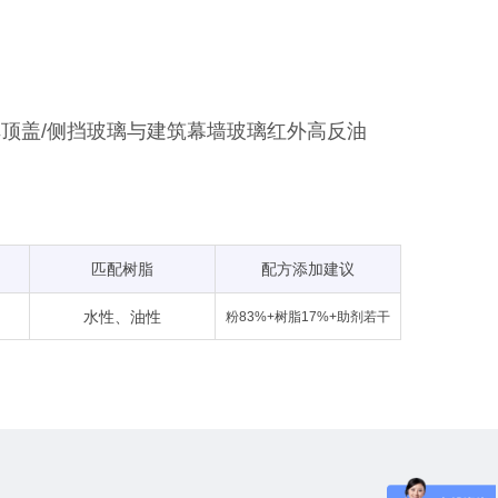
顶盖/侧挡玻璃与建筑幕墙玻璃红外高反油
匹配树脂
配方添加建议
水性、油性
粉83%+树脂17%+助剂若干