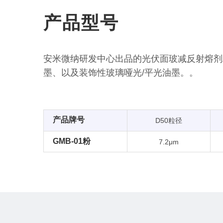
产品型号
安米微纳研发中心出品的光伏面玻减反射熔剂
墨、以及装饰性玻璃哑光/平光油墨。。
产品牌号
D50粒径
GMB-01粉
7.2μm