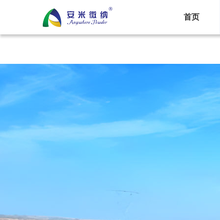
光伏功能粉：
光伏底玻高反射釉粉
光伏面玻减反射熔
首页