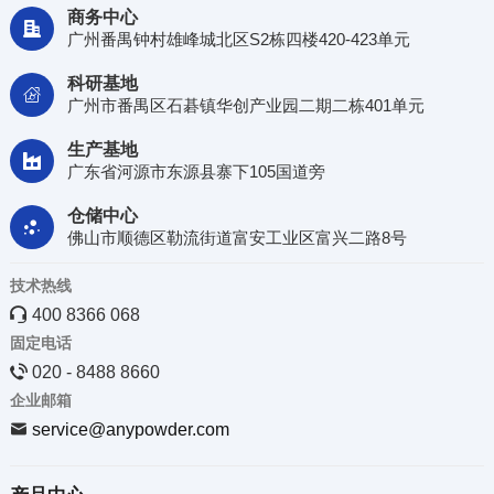
商务中心

广州番禺钟村雄峰城北区S2栋四楼420-423单元
科研基地

广州市番禺区石碁镇华创产业园二期二栋401单元
生产基地

广东省河源市东源县寨下105国道旁
仓储中心

佛山市顺德区勒流街道富安工业区富兴二路8号
技术热线

400 8366 068
固定电话

020 - 8488 8660
企业邮箱

service@anypowder.com