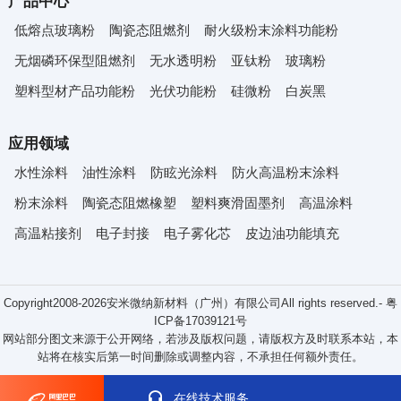
产品中心
低熔点玻璃粉
陶瓷态阻燃剂
耐火级粉末涂料功能粉
无烟磷环保型阻燃剂
无水透明粉
亚钛粉
玻璃粉
塑料型材产品功能粉
光伏功能粉
硅微粉
白炭黑
应用领域
水性涂料
油性涂料
防眩光涂料
防火高温粉末涂料
粉末涂料
陶瓷态阻燃橡塑
塑料爽滑固墨剂
高温涂料
高温粘接剂
电子封接
电子雾化芯
皮边油功能填充
Copyright2008-2026
安米微纳新材料（广州）有限公司
All rights reserved.-
粤
ICP备17039121号
网站部分图文来源于公开网络，若涉及版权问题，请版权方及时联系本站，本
站将在核实后第一时间删除或调整内容，不承担任何额外责任。


在线技术服务