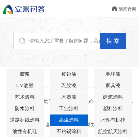

返回官网
搜 索
胶浆
皮边油
地坪漆
高温涂料
UV油墨
乳胶漆
家具漆
艺术漆料
木器漆
建筑涂料
水性烤漆（300度烘干）客户反馈T801难分散有颗粒感，有推荐替代品吗？
防水涂料
工业涂料
塑料涂料
2026-05-26
道路标线涂料
高温涂料
水性有机硅
铁基材（如钢铁）高温涂层为什么容易失效？
油性有机硅
不粘锅涂料
航空航天涂料
2026-04-25